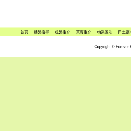
首頁
樓盤搜尋
租盤推介
買賣推介
物業圖則
田土廳
Copyright © Forever P