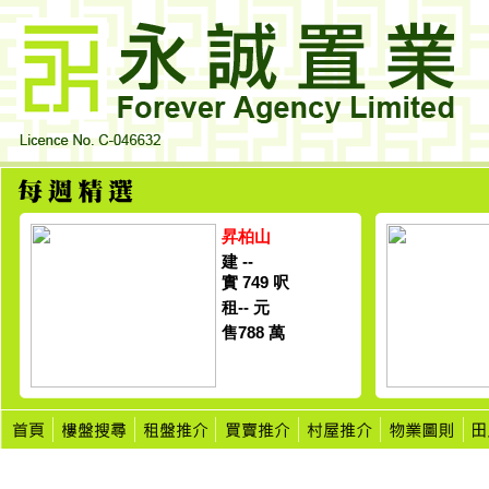
昇柏山
建 --
實 749 呎
租-- 元
售788 萬