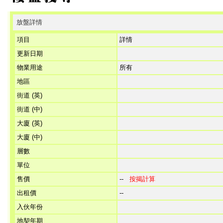
放盤詳情
項目
詳情
更新日期
物業用途
所有
地區
街道 (英)
街道 (中)
大廈 (英)
大廈 (中)
層數
單位
售價
--
按揭計算
出租價
--
入伙年份
地契年期