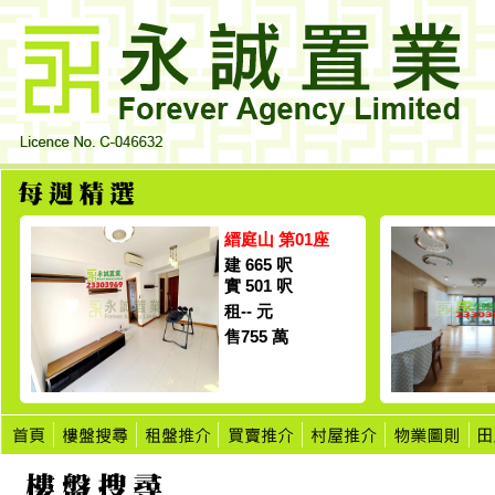
縉庭山 第01座
建 665 呎
實 501 呎
租-- 元
售755 萬