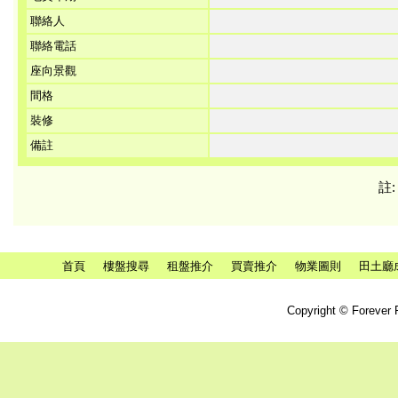
聯絡人
聯絡電話
座向景觀
間格
裝修
備註
註
首頁
樓盤搜尋
租盤推介
買賣推介
物業圖則
田土廳
Copyright © Forever P